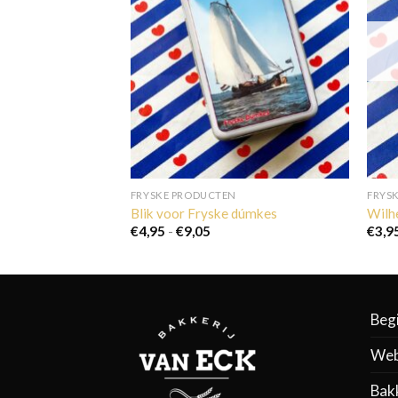
FRYSKE PRODUCTEN
FRYS
lacon
Blik voor Fryske dúmkes
Wilhe
Prijsklasse:
€
4,95
-
€
9,05
€
3,9
€4,95
tot
€9,05
Beg
Web
Bak