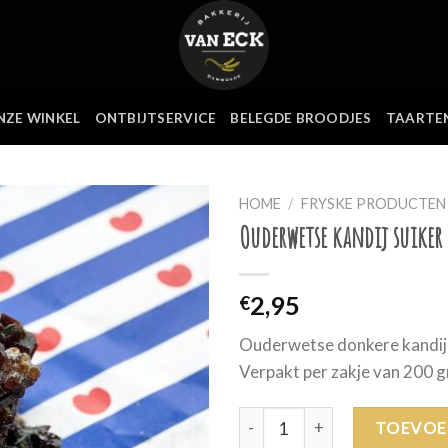
NZE WINKEL
ONTBIJTSERVICE
BELEGDE BROODJES
TAARTE
HOME
/
FRYSKE PRODUCTEN
Ouderwetse kandij suiker
2,95
€
Ouderwetse donkere kandij 
Verpakt per zakje van 200 
Ouderwetse kandij suiker aan
TOEVOE