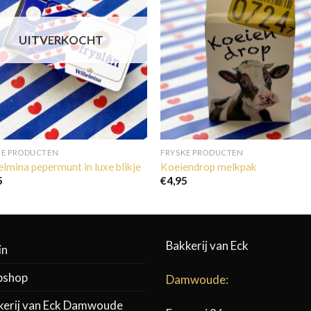
UITVERKOCHT
KE PRODUCTEN
FRYSKE PRODUCTEN
lmina pepermunt in luxe blikje
Koeiendrop melkpak
5
€
4,95
Bakkerij van Eck
in
shop
Damwoude:
kerij van Eck Damwoude