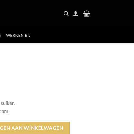
N
WERKEN BIJ
suiker.
gram.
tal
GEN AAN WINKELWAGEN