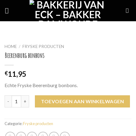
Skip
to
content
HOME
/
FRYSKE PRODUCTEN
Beerenburg bonbons
11,95
€
Echte Fryske Beerenburg bonbons.
Beerenburg bonbons aantal
TOEVOEGEN AAN WINKELWAGEN
Categorie:
Fryske producten