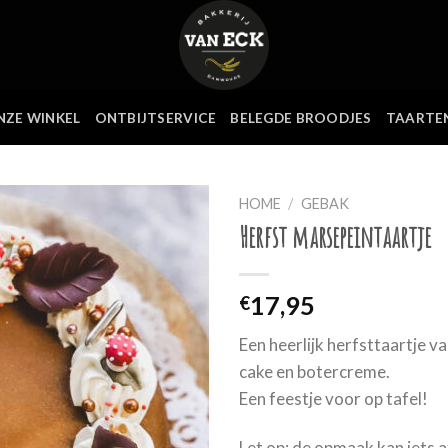
NZE WINKEL
ONTBIJTSERVICE
BELEGDE BROODJES
TAARTE
HOME
/
GEBAK
Herfst marsepeintaartje
17,95
€
Een heerlijk herfsttaartje 
cake en botercreme.
Een feestje voor op tafel!
Let op: de opmaak kan iets a