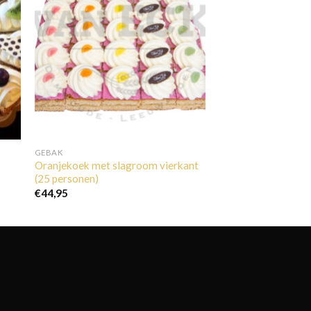
GEBAK
Oranjekoek met slagroom vierkant
(25 personen)
€
44,95