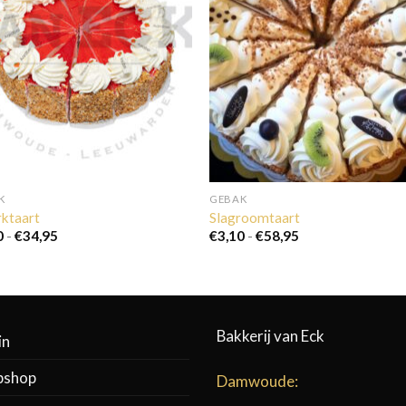
K
GEBAK
ktaart
Slagroomtaart
Prijsklasse:
Prijsklasse:
0
-
€
34,95
€
3,10
-
€
58,95
€3,10
€3,10
tot
tot
€34,95
€58,95
Bakkerij van Eck
in
shop
Damwoude: