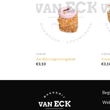
GEBAK
GEBA
Aardbei slagroomgebak
Kwar
€
3,10
€
3,1
Beg
Web