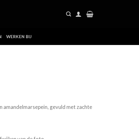
N
WERKEN BIJ
van amandelmarsepein, gevuld met zachte
fwijken van de foto.