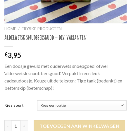
HOME
/
FRYSKE PRODUCTEN
Alderwetsk snuobbersguod – div. varianten
3,95
€
Een doosje gevuld met ouderwets snoepgoed, ofwel
‘alderwetsk snuobbersguod’. Verpakt in een leuk
cadeaudoosje. Keuze uit de teksten: Tige tank (bedankt) en
betterskip (beterschap)!
Kies soort
Alderwetsk snuobbersguod - div. varianten aantal
TOEVOEGEN AAN WINKELWAGEN