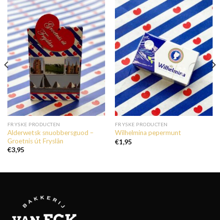
FRYSKE PRODUCTEN
FRYSKE PRODUCTEN
Alderwetsk snuobbersguod –
Wilhelmina pepermunt
Groetnis út Fryslân
€
1,95
€
3,95