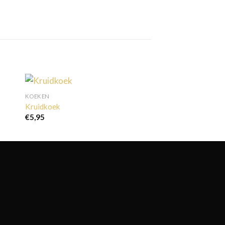
KOEKEN
Kruidkoek
€
5,95