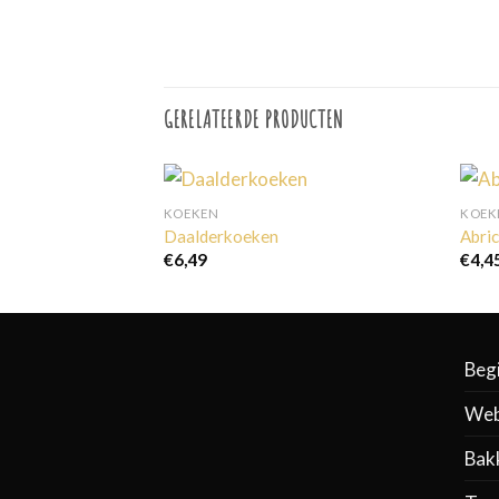
GERELATEERDE PRODUCTEN
KOEKEN
KOEK
Daalderkoeken
Abri
€
6,49
€
4,4
Beg
Web
Bak