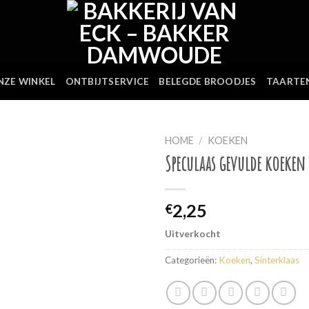
NZE WINKEL
ONTBIJTSERVICE
BELEGDE BROODJES
TAARTE
HOME
/
KOEKEN
Speculaas gevulde koeken
2,25
€
Uitverkocht
Categorieën:
Koeken
,
Sinterklaas