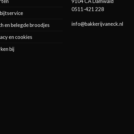
9104 CA Damwâld
rten
0511-421 228
ijtservice
info@bakkerijvaneck.nl
ch en belegde broodjes
acy en cookies
ken bij