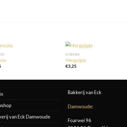
EN
KOEKEN
cola
Mergpijpje
5
€
3,25
Bakkerij van Eck
in
shop
Damwoude:
kerij van Eck Damwoude
Foarwei 96