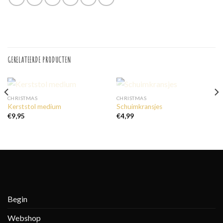
GERELATEERDE PRODUCTEN
UITVERKOCHT
UITVERKOCHT
CHRISTMAS
CHRISTMAS
Kerststol medium
Schuimkransjes
€
9,95
€
4,99
Begin
Webshop