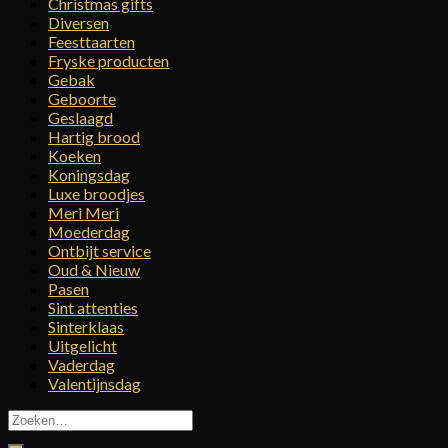
Christmas gifts
Diversen
Feesttaarten
Fryske producten
Gebak
Geboorte
Geslaagd
Hartig brood
Koeken
Koningsdag
Luxe broodjes
Meri Meri
Moederdag
Ontbijt service
Oud & Nieuw
Pasen
Sint attenties
Sinterklaas
Uitgelicht
Vaderdag
Valentijnsdag
Zoeken
naar: