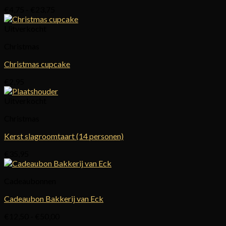
Prijsklasse:
€
4,75
-
€
23,75
€4,75
tot
Uitverkocht
€23,75
Christmas
Christmas cupcake
€
2,95
Uitverkocht
Christmas
Kerst slagroomtaart (14 personen)
€
35,95
Cadeaubonnen
Cadeaubon Bakkerij van Eck
Prijsklasse:
€
12,50
-
€
50,00
€12,50