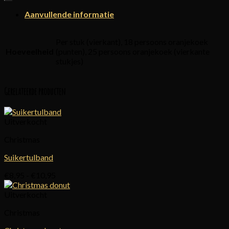
Aanvullende informatie
Per stuk (vierkant), 18 persoons oranjekoek
Hoeveelheid
(punten), 25 persoons oranjekoek (vierkante
stukjes)
Gerelateerde producten
Uitverkocht
Christmas
Suikertulband
Prijsklasse:
€
8,95
-
€
10,95
€8,95
tot
Uitverkocht
€10,95
Christmas