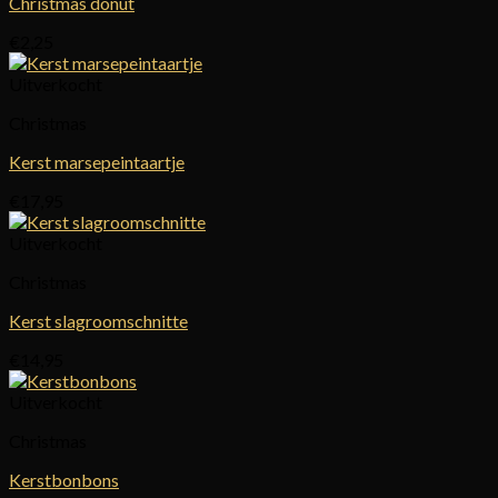
Christmas donut
€
2,25
Uitverkocht
Christmas
Kerst marsepeintaartje
€
17,95
Uitverkocht
Christmas
Kerst slagroomschnitte
€
14,95
Uitverkocht
Christmas
Kerstbonbons