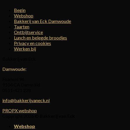
tot
Begin
€50,00
Webshop
Bakkerij van Eck Damwoude
Taarten
Ontbijtservice
Lunch en belegde broodjes
Privacy en cookies
Werken bij
Bakkerij van Eck
Damwoude:
Foarwei 96
9104 CA Damwâld
0511-421 228
info@bakkerijvaneck.nl
PROPX webshop
Copyright 2026 ©
Bakkerij van Eck
Webshop