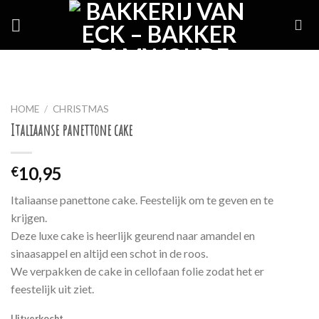
Skip
to
content
HOME
/
CHRISTMAS
Italiaanse panettone cake
10,95
€
Italiaanse panettone cake. Feestelijk om te geven en te
krijgen.
Deze luxe cake is heerlijk geurend naar amandel en
sinaasappel en altijd een schot in de roos.
We verpakken de cake in cellofaan folie zodat het er
feestelijk uit ziet.
Uitverkocht