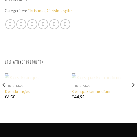
Categorieën:
Christmas
,
Christmas gifts
GERELATEERDE PRODUCTEN
UITVERKOCHT
UITVERKOCHT
CHRISTMAS
CHRISTMAS
Kerstkransjes
Kerstpakket medium
€
6,50
€
44,95