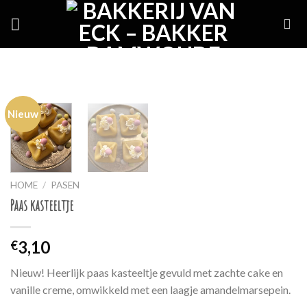
Skip
to
content
Nieuw
HOME
/
PASEN
Paas kasteeltje
3,10
€
Nieuw! Heerlijk paas kasteeltje gevuld met zachte cake en
vanille creme, omwikkeld met een laagje amandelmarsepein.