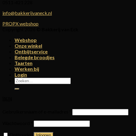
0511-421 228
info@bakkerijvaneck.nl
PROPX webshop
Copyright 2026 ©
Bakkerij van Eck
Webshop
Onze winkel
Ontbijtservice
Belegde broodjes
Taarten
Werken bij
Login
Zoeken
naar:
Login
Gebruikersnaam of e-mailadres
*
Wachtwoord
*
Onthouden
Inloggen