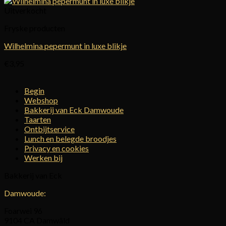
Uitverkocht
Fryske producten
Wilhelmina pepermunt in luxe blikje
€
3,95
Begin
Webshop
Bakkerij van Eck Damwoude
Taarten
Ontbijtservice
Lunch en belegde broodjes
Privacy en cookies
Werken bij
Bakkerij van Eck
Damwoude:
Foarwei 96
9104 CA Damwâld