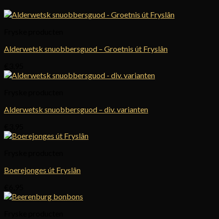
Fryske producten
Alderwetsk snuobbersguod – Groetnis út Fryslân
€
3,95
Fryske producten
Alderwetsk snuobbersguod – div. varianten
€
3,95
Fryske producten
Boerejonges út Fryslân
€
6,95
Fryske producten