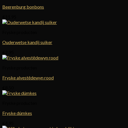
Beerenburg bonbons
€
11,95
Fryske producten
Ouderwetse kandij suiker
€
2,95
Fryske producten
Fryske alvestêdewyn rood
€
8,50
Fryske producten
Fryske dúmkes
€
4,95