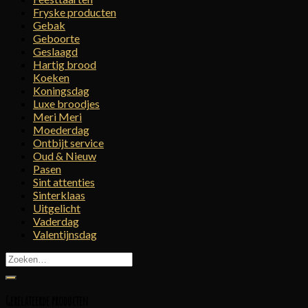
Fryske producten
Gebak
Geboorte
Geslaagd
Hartig brood
Koeken
Koningsdag
Luxe broodjes
Meri Meri
Moederdag
Ontbijt service
Oud & Nieuw
Pasen
Sint attenties
Sinterklaas
Uitgelicht
Vaderdag
Valentijnsdag
Zoeken
naar:
Gerelateerde producten