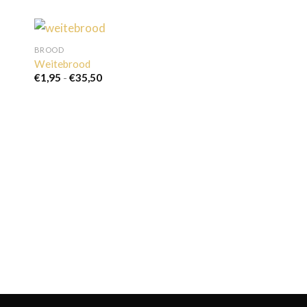
BROOD
Weitebrood
Prijsklasse:
€
1,95
-
€
35,50
€1,95
tot
€35,50