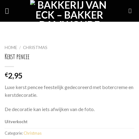
Skip
to
content
HOME
/
CHRISTMAS
Kerst pencee
2,95
€
Luxe kerst pencee feestelijk gedecoreerd met botercreme en
kerstdecoratie.
De decoratie kan iets afwijken van de foto.
Uitverkocht
Categorie:
Christmas