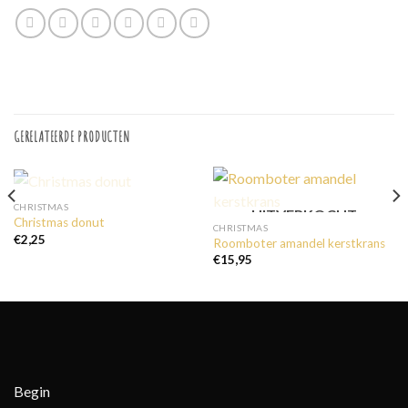
GERELATEERDE PRODUCTEN
UITVERKOCHT
CHRISTMAS
UITVERKOCHT
Christmas donut
CHRISTMAS
€
2,25
Roomboter amandel kerstkrans
€
15,95
Begin