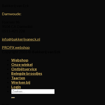
Bakkerij van Eck
Damwoude:
Foarwei 96
9104 CA Damwâld
0511-421 228
info@bakkerijvaneck.nl
PROPX webshop
Copyright 2026 ©
Bakkerij van Eck
Webshop
Onze winkel
Ontbijtservice
Belegde broodjes
Taarten
Werken bij
Login
Zoeken
naar: