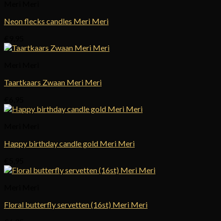
Meri Meri
Neon flecks candles Meri Meri
€
9,95
Meri Meri
Taartkaars Zwaan Meri Meri
€
6,95
Meri Meri
Happy birthday candle gold Meri Meri
€
5,95
Meri Meri
Floral butterfly servetten (16st) Meri Meri