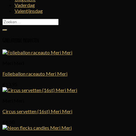
Vaderdag
Valentijnsdag
Zoeken
naar:
Gerelateerde producten
Meri Meri
Folieballon raceauto Meri Meri
€
13,95
Meri Meri
Circus servetten (16st) Meri Meri
€
6,50