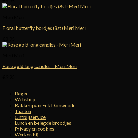
€
6,95
Meri Meri
Floral butterfly bordjes (8st) Meri Meri
€
8,95
Meri Meri
Rose gold long candles – Meri Meri
€
9,95
Begin
Webshop
Bakkerij van Eck Damwoude
Taarten
Ontbijtservice
Lunch en belegde broodjes
Privacy en cookies
Werken bij