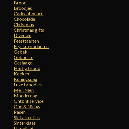
Brood
Broodjes
Cadeaubonnen
Chocolade
Christmas
Christmas gifts
Diversen
Feesttaarten
Fryske producten
Gebak
Geboorte
Geslaagd
Hartig brood
Koeken
Koningsdag
Luxe broodjes
Meri Meri
Moederdag
Ontbijt service
Oud & Nieuw
Pasen
Sint attenties
Sinterklaas
Uitgelicht