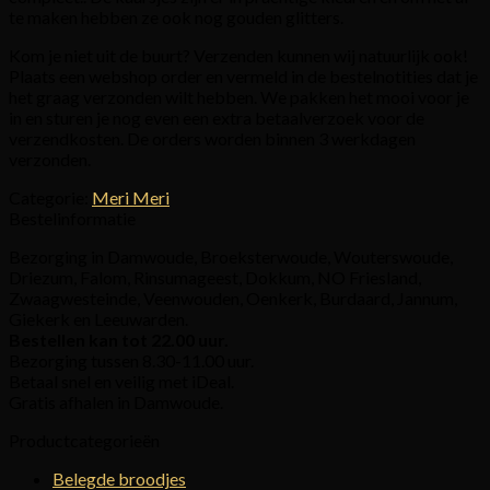
te maken hebben ze ook nog gouden glitters.
Kom je niet uit de buurt? Verzenden kunnen wij natuurlijk ook!
Plaats een webshop order en vermeld in de bestelnotities dat je
het graag verzonden wilt hebben. We pakken het mooi voor je
in en sturen je nog even een extra betaalverzoek voor de
verzendkosten. De orders worden binnen 3 werkdagen
verzonden.
Categorie:
Meri Meri
Bestelinformatie
Bezorging in Damwoude, Broeksterwoude, Wouterswoude,
Driezum, Falom, Rinsumageest, Dokkum, NO Friesland,
Zwaagwesteinde, Veenwouden, Oenkerk, Burdaard, Jannum,
Giekerk en Leeuwarden.
Bestellen kan tot 22.00 uur.
Bezorging tussen 8.30-11.00 uur.
Betaal snel en veilig met iDeal.
Gratis afhalen in Damwoude.
Productcategorieën
Belegde broodjes