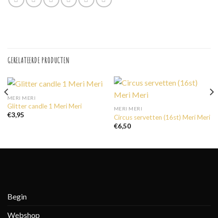
GERELATEERDE PRODUCTEN
MERI MERI
Glitter candle 1 Meri Meri
MERI MERI
€
3,95
Circus servetten (16st) Meri Meri
€
6,50
Begin
Webshop