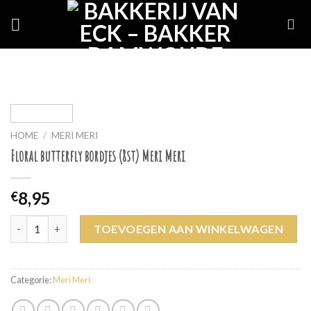
Skip
to
content
HOME
/
MERI MERI
Floral butterfly bordjes (8st) Meri Meri
8,95
€
Floral butterfly bordjes (8st) Meri Meri aantal
TOEVOEGEN AAN WINKELWAGEN
Categorie:
Meri Meri