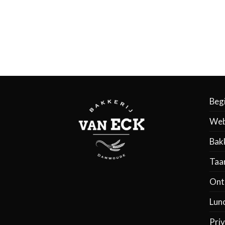
jsklasse:
,10
8,95
Beg
Web
Bak
Taa
Ontb
Lun
Priv