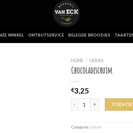
NZE WINKEL
ONTBIJTSERVICE
BELEGDE BROODJES
TAARTE
HOME
/
GEBAK
Chocoladeschuim
3,25
€
Chocoladeschuim aantal
TOEVOE
Categorie:
Gebak