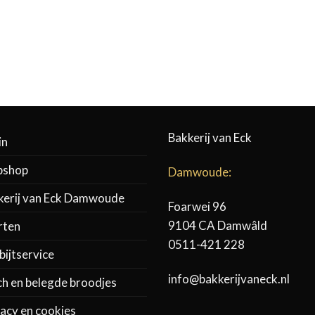
Bakkerij van Eck
in
shop
Damwoude:
kerij van Eck Damwoude
Foarwei 96
9104 CA Damwâld
rten
0511-421 228
ijtservice
info@bakkerijvaneck.nl
ch en belegde broodjes
acy en cookies