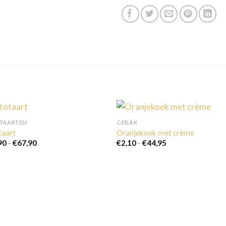
TTAARTEN
GEBAK
taart
Oranjekoek met crème
Prijsklasse:
Prijsklasse:
90
-
€
67,90
€
2,10
-
€
44,95
€43,90
€2,10
tot
tot
€67,90
€44,95