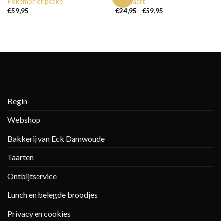
Pokemon dripcake
Paastaart
Prijsklasse:
€
59,95
€
24,95
-
€
59,95
€24,95
tot
€59,95
Begin
Webshop
Bakkerij van Eck Damwoude
Taarten
Ontbijtservice
Lunch en belegde broodjes
Privacy en cookies