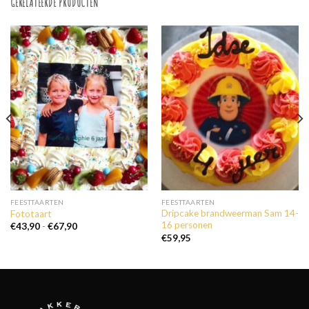
GERELATEERDE PRODUCTEN
FEESTTAARTEN
FEESTTAARTEN
Dripcake brandweerman Sam 14-
Fototaart
16 personen
Prijsklasse:
€
43,90
-
€
67,90
€43,90
€
59,95
tot
€67,90