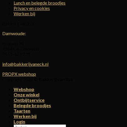
Lunch en belegde broodjes
Privacy en cookies
Werken bij
Bakkerij van Eck
Damwoude:
Foarwei 96
9104 CA Damwâld
0511-421 228
info@bakkerijvaneck.nl
PROPX webshop
Copyright 2026 ©
Bakkerij van Eck
Webshop
Onze winkel
Ontbijtservice
Belegde broodjes
Taarten
Werken bij
Login
Zoeken