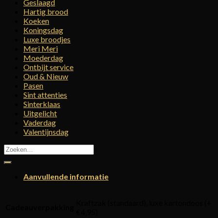
Geslaagd
Hartig brood
Koeken
Koningsdag
Luxe broodjes
Meri Meri
Moederdag
Ontbijt service
Oud & Nieuw
Pasen
Sint attenties
Sinterklaas
Uitgelicht
Vaderdag
Valentijnsdag
Zoeken
naar:
Aanvullende informatie
Kraftzak (standaard), luxe kartondoos (+
Cadeauverpakking
€4,95)