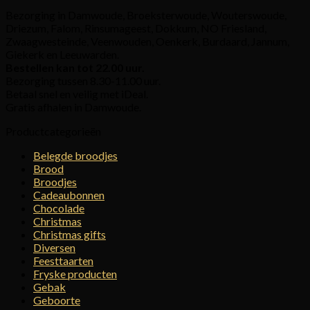
Bezorging in Damwoude, Broeksterwoude, Wouterswoude,
Driezum, Falom, Rinsumageest, Dokkum, NO Friesland,
Zwaagwesteinde, Veenwouden, Oenkerk, Burdaard, Jannum,
Giekerk en Leeuwarden.
Bestellen kan tot 22.00 uur.
Bezorging tussen 8.30-11.00 uur.
Betaal snel en veilig met iDeal.
Gratis afhalen in Damwoude.
Productcategorieën
Belegde broodjes
Brood
Broodjes
Cadeaubonnen
Chocolade
Christmas
Christmas gifts
Diversen
Feesttaarten
Fryske producten
Gebak
Geboorte