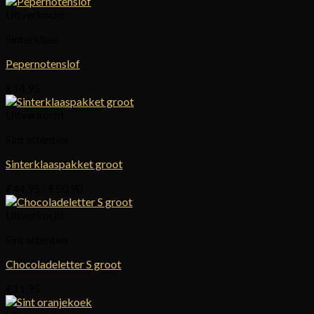
Uitverkocht
Sinterklaas
Pepernotenslof
€
14,95
Uitverkocht
Sint attenties
Sinterklaaspakket groot
Prijsklasse:
€
44,95
-
€
50,90
€44,95
tot
Uitverkocht
€50,90
Sint attenties
Chocoladeletter S groot
€
11,95