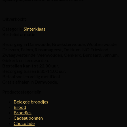
Uitverkocht
Categorie:
Sinterklaas
Bestelinformatie
Bezorging in Damwoude, Broeksterwoude, Wouterswoude,
Driezum, Falom, Rinsumageest, Dokkum, NO Friesland,
Zwaagwesteinde, Veenwouden, Oenkerk, Burdaard, Jannum,
Giekerk en Leeuwarden.
Bestellen kan tot 22.00 uur.
Bezorging tussen 8.30-11.00 uur.
Betaal snel en veilig met iDeal.
Gratis afhalen in Damwoude.
Productcategorieën
Belegde broodjes
Brood
Broodjes
Cadeaubonnen
Chocolade