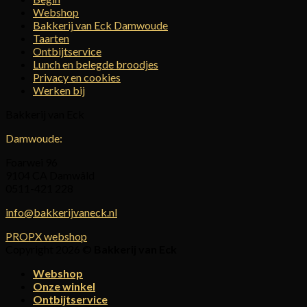
Webshop
Bakkerij van Eck Damwoude
Taarten
Ontbijtservice
Lunch en belegde broodjes
Privacy en cookies
Werken bij
Bakkerij van Eck
Damwoude:
Foarwei 96
9104 CA Damwâld
0511-421 228
info@bakkerijvaneck.nl
PROPX webshop
Copyright 2026 ©
Bakkerij van Eck
Webshop
Onze winkel
Ontbijtservice