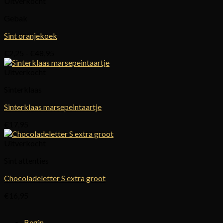
Uitverkocht
Gebak
Sint oranjekoek
Prijsklasse:
€
2,25
-
€
48,95
€2,25
tot
Uitverkocht
€48,95
Sinterklaas
Sinterklaas marsepeintaartje
€
17,95
Uitverkocht
Sint attenties
Chocoladeletter S extra groot
€
16,95
Begin