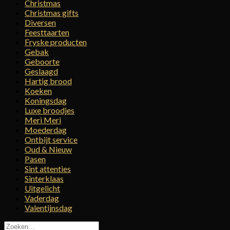
Christmas
Christmas gifts
Diversen
Feesttaarten
Fryske producten
Gebak
Geboorte
Geslaagd
Hartig brood
Koeken
Koningsdag
Luxe broodjes
Meri Meri
Moederdag
Ontbijt service
Oud & Nieuw
Pasen
Sint attenties
Sinterklaas
Uitgelicht
Vaderdag
Valentijnsdag
Zoeken