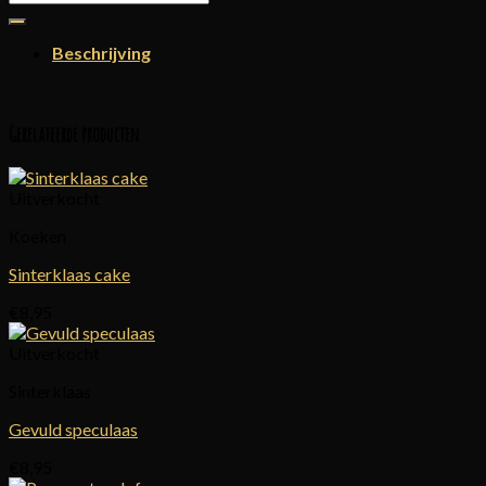
naar:
Beschrijving
Gerelateerde producten
Uitverkocht
Koeken
Sinterklaas cake
€
8,95
Uitverkocht
Sinterklaas
Gevuld speculaas
€
8,95