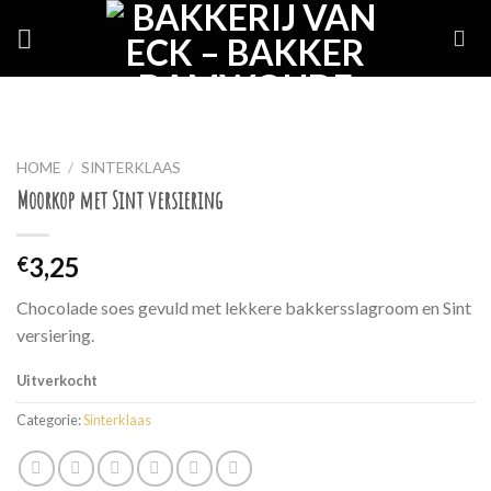
Skip
to
content
HOME
/
SINTERKLAAS
Moorkop met Sint versiering
3,25
€
Chocolade soes gevuld met lekkere bakkersslagroom en Sint
versiering.
Uitverkocht
Categorie:
Sinterklaas