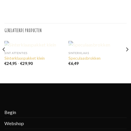
GERELATEERDE PRODUCTEN
UITVERKOCHT
UITVERKOCHT
SINT ATTENTIES
SINTERKLAAS
Sinterklaaspakket klein
Speculaasbrokken
Prijsklasse:
€
24,95
-
€
29,90
€
6,49
€24,95
tot
€29,90
Begin
Webshop