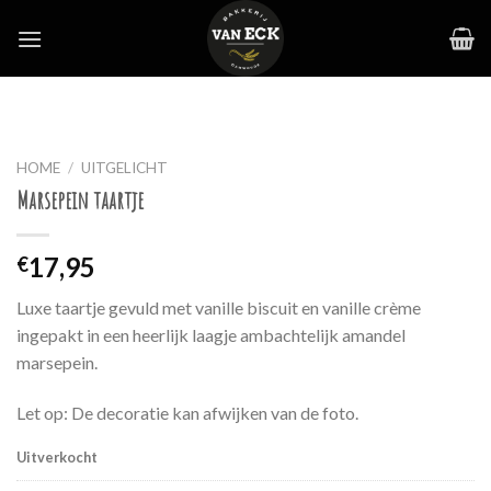
Skip
to
content
HOME
/
UITGELICHT
Marsepein taartje
17,95
€
Luxe taartje gevuld met vanille biscuit en vanille crème
ingepakt in een heerlijk laagje ambachtelijk amandel
marsepein.
Let op: De decoratie kan afwijken van de foto.
Uitverkocht