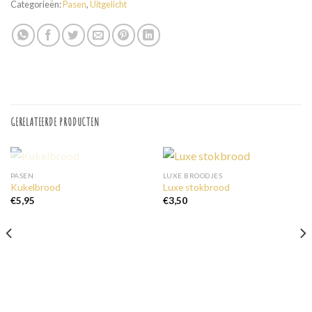
Categorieën:
Pasen
,
Uitgelicht
GERELATEERDE PRODUCTEN
UITVERKOCHT
PASEN
LUXE BROODJES
Kukelbrood
Luxe stokbrood
€
5,95
€
3,50