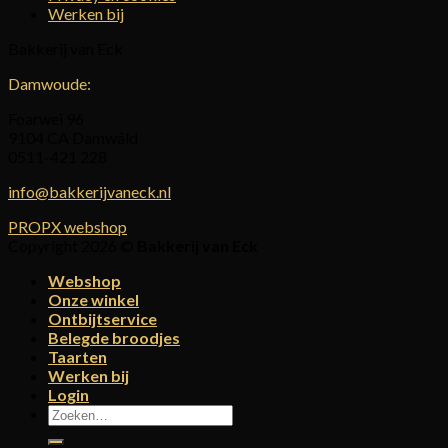
Werken bij
Bakkerij van Eck
Damwoude:
Foarwei 96
9104 CA Damwâld
0511-421 228
info@bakkerijvaneck.nl
PROPX webshop
Copyright 2026 ©
Bakkerij van Eck
Webshop
Onze winkel
Ontbijtservice
Belegde broodjes
Taarten
Werken bij
Login
Zoeken
naar: