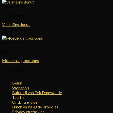
Uitverkocht
Valentijnsdag
Valentijns donut
€
2,25
Uitverkocht
Moederdag
Moederdag bonbons
Prijsklasse:
€
4,75
-
€
23,75
€4,75
tot
Begin
€23,75
Webshop
Bakkerij van Eck Damwoude
Taarten
Ontbijtservice
Lunch en belegde broodjes
Privacy en cookies