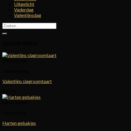
Uitgelicht
Vaderdag
Valentijnsdag
Zoeken
naar:
Gerelateerde producten
Uitverkocht
Valentijnsdag
Valentijns slagroomtaart
€
27,95
Uitverkocht
Moederdag
Harten gebakjes