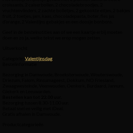
croissants, 2 caiserbollen, 2 chocoladebroodjes, 2
vruchtenvlinders, 2 zachte bolletjes, 2 gekookte eitjes, 2 bakjes
fruit, 2 toetjes, jam, kaas, chocoladepasta, boter, fles jus
d’orange, 2 Valentijns gebakjes en een doosje bonbons.
Geef in de bestelnotities aan of we een kaartje erbij moeten
doen en zo ja, welke tekst we erop mogen zetten.
Uitverkocht
Categorie:
Valentijnsdag
Bestelinformatie
Bezorging in Damwoude, Broeksterwoude, Wouterswoude,
Driezum, Falom, Rinsumageest, Dokkum, NO Friesland,
Zwaagwesteinde, Veenwouden, Oenkerk, Burdaard, Jannum,
Giekerk en Leeuwarden.
Bestellen kan tot 22.00 uur.
Bezorging tussen 8.30-11.00 uur.
Betaal snel en veilig met iDeal.
Gratis afhalen in Damwoude.
Productcategorieën