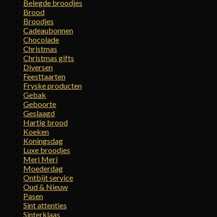
Belegde broodjes
Brood
Broodjes
Cadeaubonnen
Chocolade
Christmas
Christmas gifts
Diversen
Feesttaarten
Fryske producten
Gebak
Geboorte
Geslaagd
Hartig brood
Koeken
Koningsdag
Luxe broodjes
Meri Meri
Moederdag
Ontbijt service
Oud & Nieuw
Pasen
Sint attenties
Sinterklaas