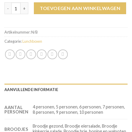
Lunchbox (vanaf 4 personen) aantal
TOEVOEGEN AAN WINKELWAGEN
Artikelnummer:
N/B
Categorie:
Lunchboxen
AANVULLENDE INFORMATIE
4 personen, 5 personen, 6 personen, 7 personen,
AANTAL
PERSONEN
8 personen, 9 personen, 10 personen
Broodje gezond, Broodje eiersalade, Broodje
BROODJES
kipkerrie salade, Broodje brie, honing en walnoten,