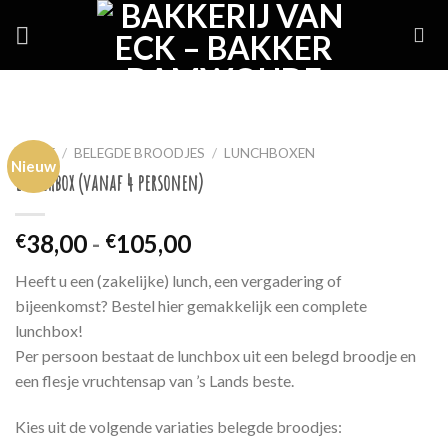
Skip
to
content
HOME
/
BELEGDE BROODJES
/
LUNCHBOXEN
Nieuw
Lunchbox (vanaf 4 personen)
Prijsklasse:
38,00
-
105,00
€
€
€38,00
Heeft u een (zakelijke) lunch, een vergadering of
tot
bijeenkomst? Bestel hier gemakkelijk een complete
€105,00
lunchbox!
Per persoon bestaat de lunchbox uit een belegd broodje en
een flesje vruchtensap van ’s Lands beste.
Kies uit de volgende variaties belegde broodjes: