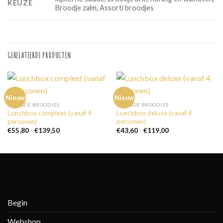
KEUZE
Broodje zalm, Assorti broodjes
GERELATEERDE PRODUCTEN
Nieuw
Nieuw
BELEGDE BROODJES
BELEGDE BROODJES
Lunchbox compleet (vanaf 4
Lunchbox deluxe (vanaf 4
personen)
personen)
Prijsklasse:
Prijsklasse:
€
55,80
-
€
139,50
€
43,60
-
€
119,00
€55,80
€43,60
tot
tot
€139,50
€119,00
Begin
Webshop