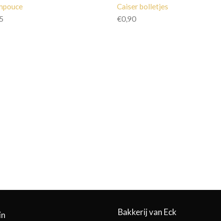
mpouce
Caiser bolletjes
5
€
0,90
Bakkerij van Eck
in