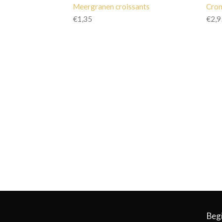
Meergranen croissants
Cro
€
1,35
€
2,9
Beg