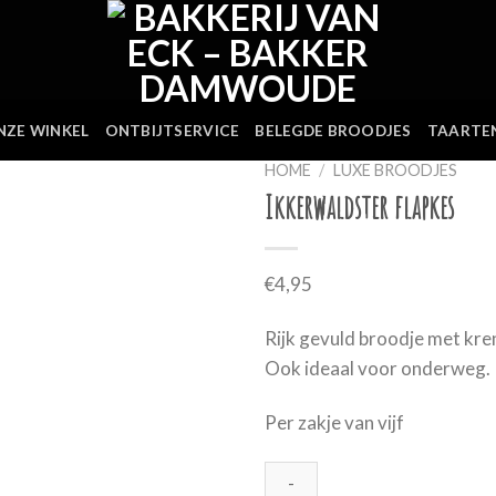
NZE WINKEL
ONTBIJTSERVICE
BELEGDE BROODJES
TAARTE
HOME
/
LUXE BROODJES
Ikkerwaldster flapkes
€
4,95
Rijk gevuld broodje met kren
Ook ideaal voor onderweg.
Per zakje van vijf