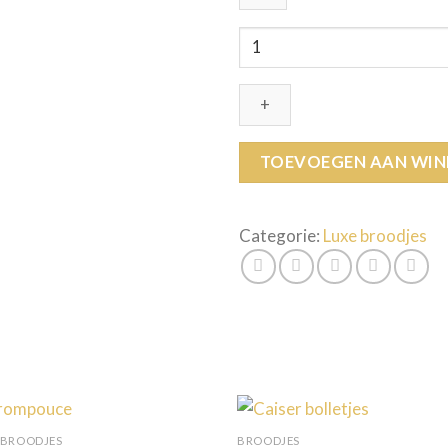
Ikkerwaldster
flapkes
aantal
TOEVOEGEN AAN WI
Categorie:
Luxe broodjes
 BROODJES
BROODJES