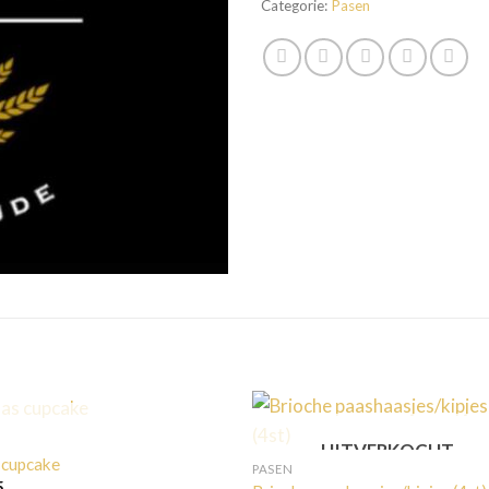
Categorie:
Pasen
UITVERKOCHT
N
UITVERKOCHT
 cupcake
PASEN
5