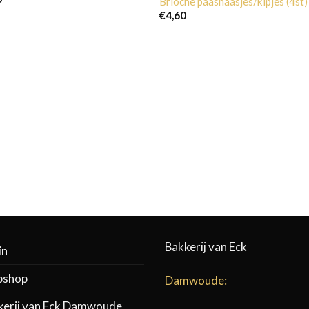
Brioche paashaasjes/kipjes (4st)
€
4,60
Bakkerij van Eck
in
shop
Damwoude:
kerij van Eck Damwoude