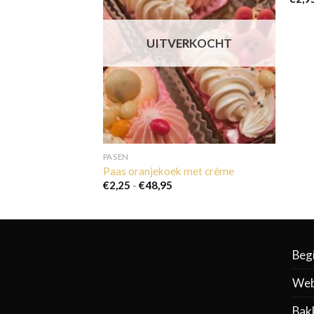
UITVERKOCHT
PASEN
Paas oranjekoek met crème
Prijsklasse:
€
2,25
-
€
48,95
€2,25
tot
€48,95
Beg
Web
Bak