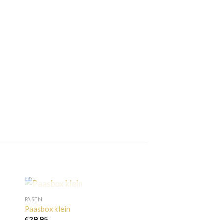
UITVERKOCHT
PASEN
Paasbox klein
€
29,95