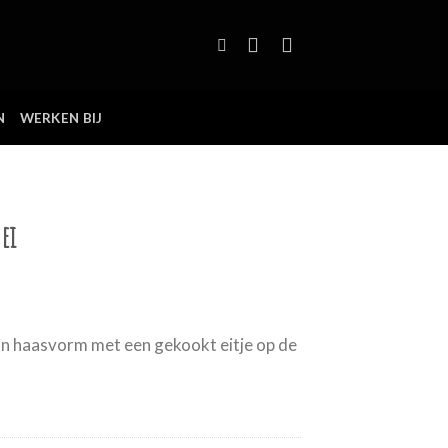
N
WERKEN BIJ
ei
 in haasvorm met een gekookt eitje op de