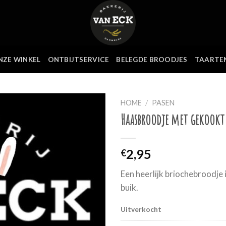
NZE WINKEL
ONTBIJTSERVICE
BELEGDE BROODJES
TAARTE
HOME
/
PASEN
Haasbroodje met gekookt 
2,95
€
Een heerlijk briochebroodje
buik.
Uitverkocht