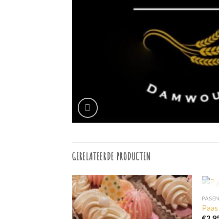
GERELATEERDE PRODUCTEN
PASE
Paas
€
2,9