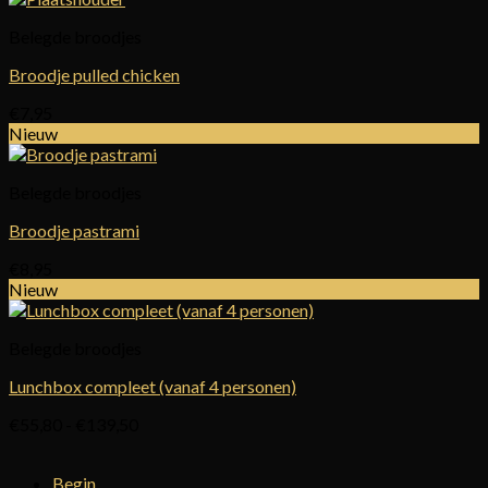
Belegde broodjes
Broodje pulled chicken
€
7,95
Nieuw
Belegde broodjes
Broodje pastrami
€
8,95
Nieuw
Belegde broodjes
Lunchbox compleet (vanaf 4 personen)
Prijsklasse:
€
55,80
-
€
139,50
€55,80
tot
Begin
€139,50