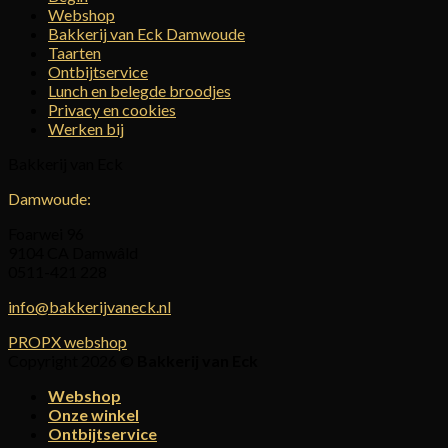
Webshop
Bakkerij van Eck Damwoude
Taarten
Ontbijtservice
Lunch en belegde broodjes
Privacy en cookies
Werken bij
Bakkerij van Eck
Damwoude:
Foarwei 96
9104 CA Damwâld
0511-421 228
info@bakkerijvaneck.nl
PROPX webshop
Copyright 2026 ©
Bakkerij van Eck
Webshop
Onze winkel
Ontbijtservice