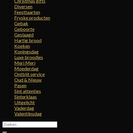
Christmas gifts
Diversen
Feesttaarten
Fryske producten
Gebak
Geboorte
Geslaagd
Hartig brood
Koeken
Koningsdag
Luxe broodjes
Meri Meri
Moederdag
Ontbijt service
Oud & Nieuw
Pasen
Sint attenties
Sinterklaas
Uitgelicht
Vaderdag
Valentijnsdag
Zoeken
naar: