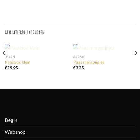
GERELATEERDE PRODUCTEN
UITVERKOCHT
UITVERKOCHT
PASEN
GEBAK
Paasbox klein
Paas mergpijpjes
€
29,95
€
3,25
Begin
Webshop