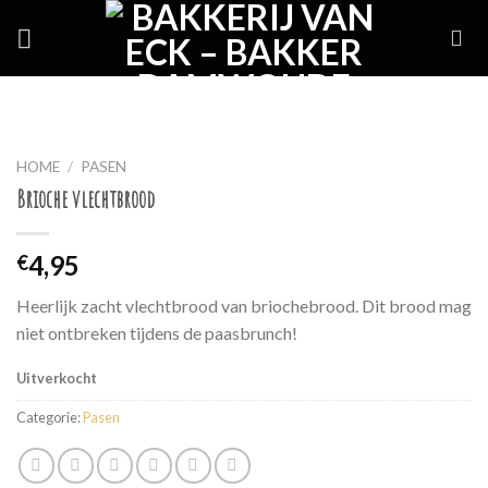
Skip
to
content
HOME
/
PASEN
Brioche vlechtbrood
4,95
€
Heerlijk zacht vlechtbrood van briochebrood. Dit brood mag
niet ontbreken tijdens de paasbrunch!
Uitverkocht
Categorie:
Pasen