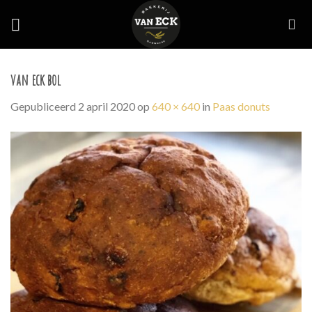
Skip
to
content
van eck bol
Gepubliceerd
2 april 2020
op
640 × 640
in
Paas donuts