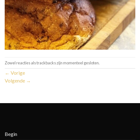
Zowel reacties als trackbacks zijn momenteel gesloten.
←
Vorige
Volgende
→
Begin