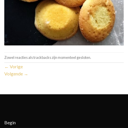
Zowel reacties als trackbacks zijn momenteel gesloten.
←
Vorige
Volgende
→
Begin