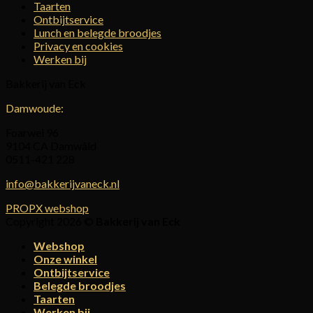
Taarten
Ontbijtservice
Lunch en belegde broodjes
Privacy en cookies
Werken bij
Bakkerij van Eck
Damwoude:
Foarwei 96
9104 CA Damwâld
0511-421 228
info@bakkerijvaneck.nl
PROPX webshop
Copyright 2026 ©
Bakkerij van Eck
Webshop
Onze winkel
Ontbijtservice
Belegde broodjes
Taarten
Werken bij