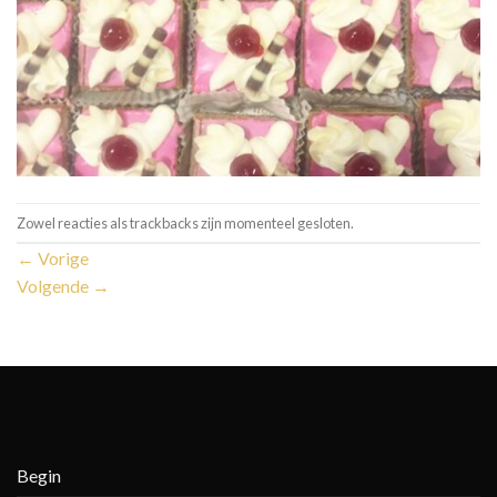
Zowel reacties als trackbacks zijn momenteel gesloten.
←
Vorige
Volgende
→
Begin