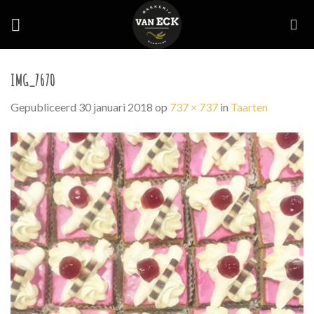
Skip
to
content
IMG_7670
Gepubliceerd
30 januari 2018
op
737 × 737
in
Taarten