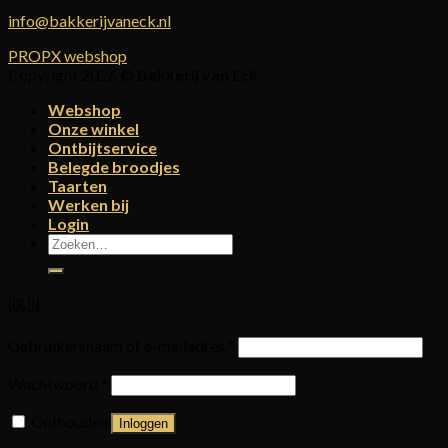
info@bakkerijvaneck.nl
PROPX webshop
Copyright 2026 ©
Bakkerij van Eck
Webshop
Onze winkel
Ontbijtservice
Belegde broodjes
Taarten
Werken bij
Login
Zoeken
naar:
Login
Gebruikersnaam of e-mailadres
*
Wachtwoord
*
Onthouden
Inloggen