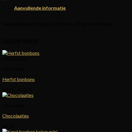
Aanvullende informatie
Hoeveelheid
100 gram, 200 gram, 300 gram, 400 gram
Gerelateerde producten
Uitverkocht
Chocolade
Herfst bonbons
Prijsklasse:
€
4,75
-
€
23,75
€4,75
tot
Chocolade
€23,75
Chocolaatjes
€
4,25