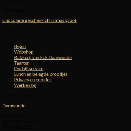
Chocolade
Chocolade geschenk christmas groot
€
27,95
Begin
Webshop
Bakkerij van Eck Damwoude
Taarten
Ontbijtservice
Lunch en belegde broodjes
Privacy en cookies
Werken bij
Bakkerij van Eck
Damwoude:
Foarwei 96
9104 CA Damwâld
0511-421 228