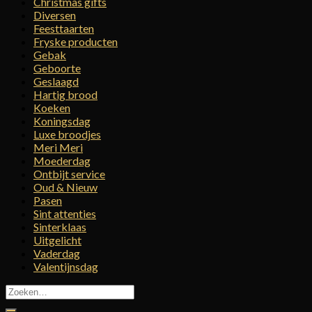
Christmas gifts
Diversen
Feesttaarten
Fryske producten
Gebak
Geboorte
Geslaagd
Hartig brood
Koeken
Koningsdag
Luxe broodjes
Meri Meri
Moederdag
Ontbijt service
Oud & Nieuw
Pasen
Sint attenties
Sinterklaas
Uitgelicht
Vaderdag
Valentijnsdag
Zoeken
naar: