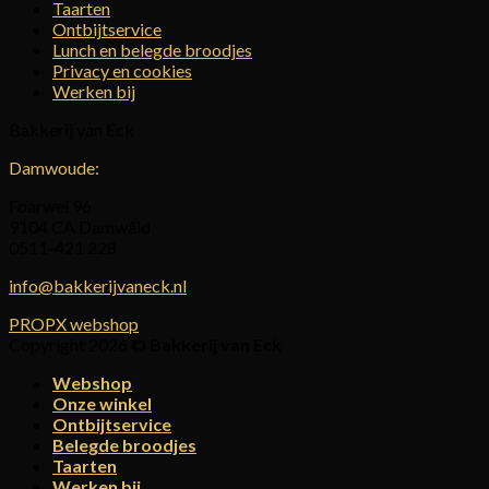
Taarten
Ontbijtservice
Lunch en belegde broodjes
Privacy en cookies
Werken bij
Bakkerij van Eck
Damwoude:
Foarwei 96
9104 CA Damwâld
0511-421 228
info@bakkerijvaneck.nl
PROPX webshop
Copyright 2026 ©
Bakkerij van Eck
Webshop
Onze winkel
Ontbijtservice
Belegde broodjes
Taarten
Werken bij