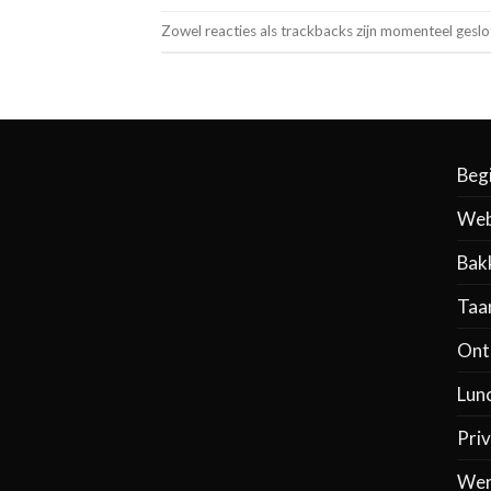
Zowel reacties als trackbacks zijn momenteel geslo
Beg
Web
Bak
Taa
Ontb
Lun
Priv
Wer