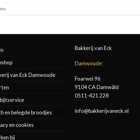
ten.
Bakkerij van Eck
in
shop
Damwoude:
kerij van Eck Damwoude
Foarwei 96
9104 CA Damwâld
rten
0511-421 228
ijtservice
info@bakkerijvaneck.nl
ch en belegde broodjes
acy en cookies
ken bij