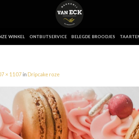
NZE WINKEL
ONTBIJTSERVICE
BELEGDE BROODJES
TAARTE
07 × 1107
in
Dripcake roze