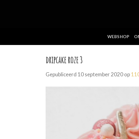
Skip
to
content
WEBSHOP
O
dripcake roze 3
Gepubliceerd
10 september 2020
op
11