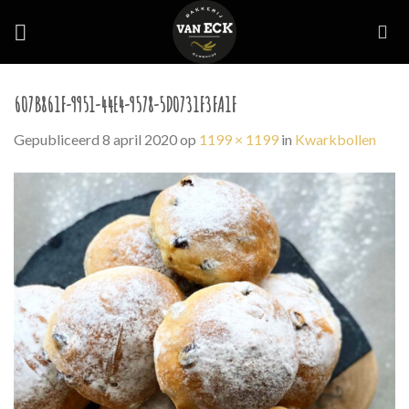
Skip
to
content
607B861F-9951-44E4-9578-5D0731F3FA1F
Gepubliceerd
8 april 2020
op
1199 × 1199
in
Kwarkbollen