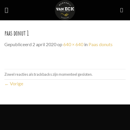
Skip
to
content
paas donut 1
Gepubliceerd
2 april 2020
op
640 × 640
in
Paas donuts
Zowel reacties als trackbacks zijn momenteel gesloten.
←
Vorige