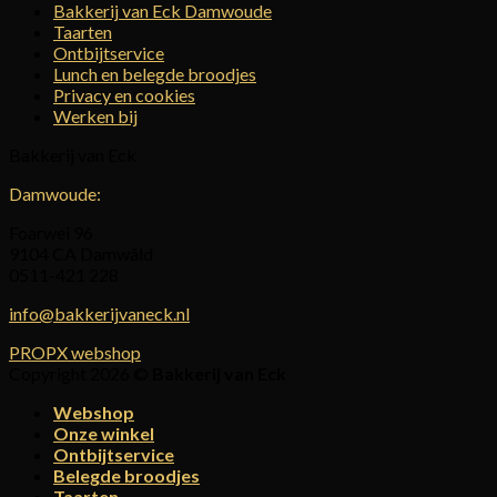
Bakkerij van Eck Damwoude
Taarten
Ontbijtservice
Lunch en belegde broodjes
Privacy en cookies
Werken bij
Bakkerij van Eck
Damwoude:
Foarwei 96
9104 CA Damwâld
0511-421 228
info@bakkerijvaneck.nl
PROPX webshop
Copyright 2026 ©
Bakkerij van Eck
Webshop
Onze winkel
Ontbijtservice
Belegde broodjes
Taarten