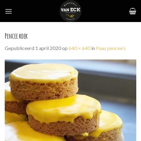
Skip
to
content
Pencee koek
Gepubliceerd
1 april 2020
op
640 × 640
in
Paas pencee’s