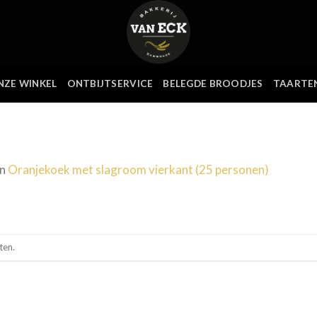
NZE WINKEL
ONTBIJTSERVICE
BELEGDE BROODJES
TAARTE
in
Oranjekoek met slagroom vierkant (25 personen)
ten.