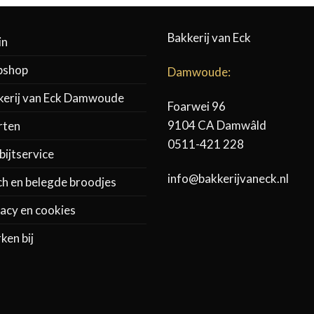
Bakkerij van Eck
in
shop
Damwoude:
kerij van Eck Damwoude
Foarwei 96
9104 CA Damwâld
rten
0511-421 228
ijtservice
info@bakkerijvaneck.nl
ch en belegde broodjes
acy en cookies
ken bij