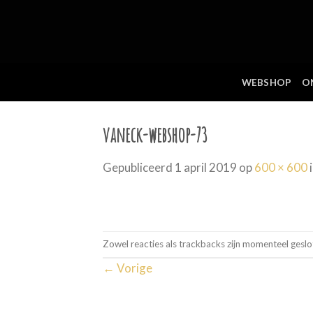
Skip
to
content
WEBSHOP
O
vaneck-webshop-73
Gepubliceerd
1 april 2019
op
600 × 600
Zowel reacties als trackbacks zijn momenteel geslo
←
Vorige