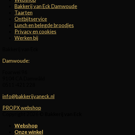
Bakkerij van Eck Damwoude
Taarten
Ontbijtservice
Lunch en belegde broodjes
Privacy en cookies
Werken bij
Bakkerij van Eck
Damwoude:
Foarwei 96
9104 CA Damwâld
0511-421 228
info@bakkerijvaneck.nl
PROPX webshop
Copyright 2026 ©
Bakkerij van Eck
Webshop
Onze winkel