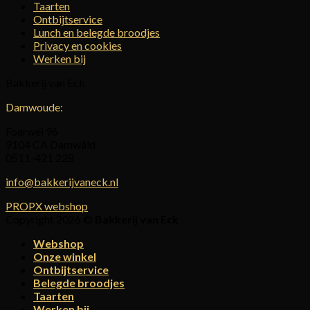
Taarten
Ontbijtservice
Lunch en belegde broodjes
Privacy en cookies
Werken bij
Bakkerij van Eck
Damwoude:
Foarwei 96
9104 CA Damwâld
0511-421 228
info@bakkerijvaneck.nl
PROPX webshop
Copyright 2026 ©
Bakkerij van Eck
Webshop
Onze winkel
Ontbijtservice
Belegde broodjes
Taarten
Werken bij