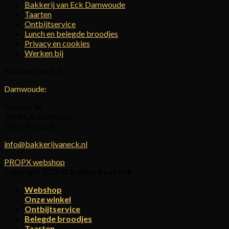
Bakkerij van Eck Damwoude
Taarten
Ontbijtservice
Lunch en belegde broodjes
Privacy en cookies
Werken bij
Bakkerij van Eck
Damwoude:
Foarwei 96
9104 CA Damwâld
0511-421 228
info@bakkerijvaneck.nl
PROPX webshop
Copyright 2026 ©
Bakkerij van Eck
Webshop
Onze winkel
Ontbijtservice
Belegde broodjes
Taarten