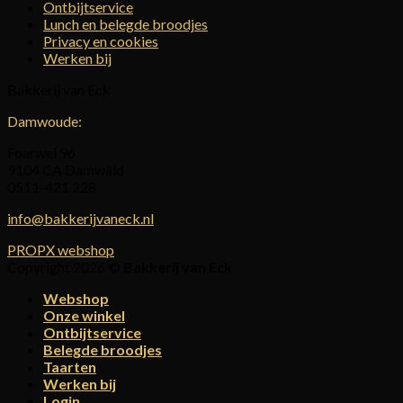
Ontbijtservice
Lunch en belegde broodjes
Privacy en cookies
Werken bij
Bakkerij van Eck
Damwoude:
Foarwei 96
9104 CA Damwâld
0511-421 228
info@bakkerijvaneck.nl
PROPX webshop
Copyright 2026 ©
Bakkerij van Eck
Webshop
Onze winkel
Ontbijtservice
Belegde broodjes
Taarten
Werken bij
Login