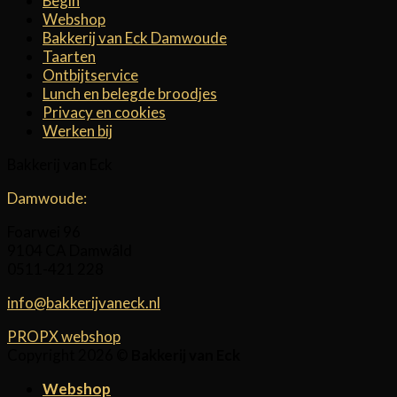
Begin
Webshop
Bakkerij van Eck Damwoude
Taarten
Ontbijtservice
Lunch en belegde broodjes
Privacy en cookies
Werken bij
Bakkerij van Eck
Damwoude:
Foarwei 96
9104 CA Damwâld
0511-421 228
info@bakkerijvaneck.nl
PROPX webshop
Copyright 2026 ©
Bakkerij van Eck
Webshop