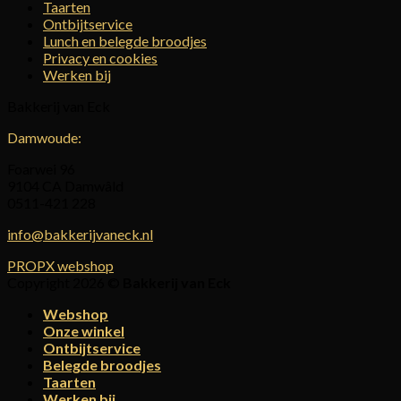
Taarten
Ontbijtservice
Lunch en belegde broodjes
Privacy en cookies
Werken bij
Bakkerij van Eck
Damwoude:
Foarwei 96
9104 CA Damwâld
0511-421 228
info@bakkerijvaneck.nl
PROPX webshop
Copyright 2026 ©
Bakkerij van Eck
Webshop
Onze winkel
Ontbijtservice
Belegde broodjes
Taarten
Werken bij