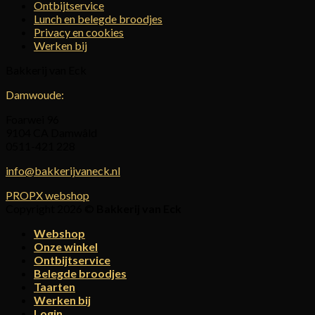
Ontbijtservice
Lunch en belegde broodjes
Privacy en cookies
Werken bij
Bakkerij van Eck
Damwoude:
Foarwei 96
9104 CA Damwâld
0511-421 228
info@bakkerijvaneck.nl
PROPX webshop
Copyright 2026 ©
Bakkerij van Eck
Webshop
Onze winkel
Ontbijtservice
Belegde broodjes
Taarten
Werken bij
Login