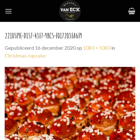
Skip
to
content
22105F9E-D157-43F7-9BC5-F017203FA6F9
Gepubliceerd
16 december 2020
op
1083 × 1083
in
Christmas cupcake