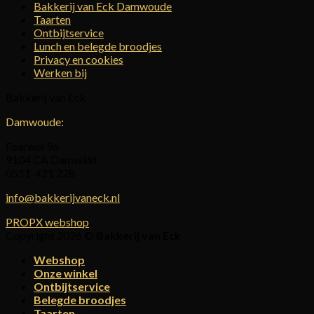
Bakkerij van Eck Damwoude
Taarten
Ontbijtservice
Lunch en belegde broodjes
Privacy en cookies
Werken bij
Bakkerij van Eck
Damwoude:
Foarwei 96
9104 CA Damwâld
0511-421 228
info@bakkerijvaneck.nl
PROPX webshop
Copyright 2026 ©
Bakkerij van Eck
Webshop
Onze winkel
Ontbijtservice
Belegde broodjes
Taarten