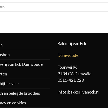
ten.
Bakkerij van Eck
in
shop
Damwoude:
kerij van Eck Damwoude
Foarwei 96
9104 CA Damwâld
rten
0511-421 228
ijtservice
info@bakkerijvaneck.nl
ch en belegde broodjes
acy en cookies