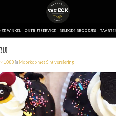
NZE WINKEL
ONTBIJTSERVICE
BELEGDE BROODJES
TAARTE
D310
 × 1088
in
Moorkop met Sint versiering