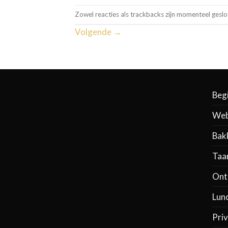
Zowel reacties als trackbacks zijn momenteel geslo
Volgende
→
Beg
Web
Bak
Taa
Ontb
Lun
Priv