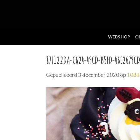
Skip
to
content
WEBSHOP
O
87F122DA-C624-49CD-B5FD-46E2679C
Gepubliceerd
3 december 2020
op
1088