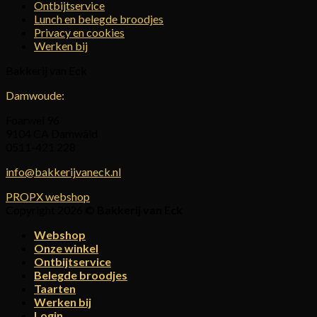
Ontbijtservice
Lunch en belegde broodjes
Privacy en cookies
Werken bij
Bakkerij van Eck
Damwoude:
Foarwei 96
9104 CA Damwâld
0511-421 228
info@bakkerijvaneck.nl
PROPX webshop
Copyright 2026 ©
Bakkerij van Eck
Webshop
Onze winkel
Ontbijtservice
Belegde broodjes
Taarten
Werken bij
Login